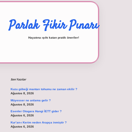
Parlak Fikir Pınarı
Hayatına ışıltı katan pratik öneriler!
Sidebar
betexper giriş
Son Yazılar
Kuzu göbeği mantarı tohumu ne zaman ekilir ?
Ağustos 8, 2026
Müyesser ne anlama gelir ?
Ağustos 8, 2026
Esenler Otogara Hangi İETT gider ?
Ağustos 6, 2026
Kur’an-ı Kerim neden Arapça inmiştir ?
Ağustos 6, 2026