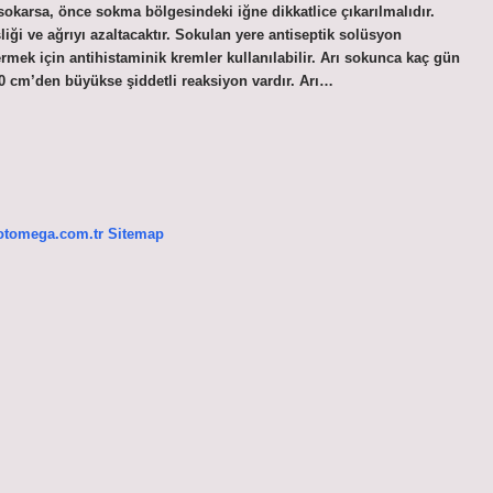
 sokarsa, önce sokma bölgesindeki iğne dikkatlice çıkarılmalıdır.
i ve ağrıyı azaltacaktır. Sokulan yere antiseptik solüsyon
ermek için antihistaminik kremler kullanılabilir. Arı sokunca kaç gün
0 cm’den büyükse şiddetli reaksiyon vardır. Arı…
/otomega.com.tr
Sitemap