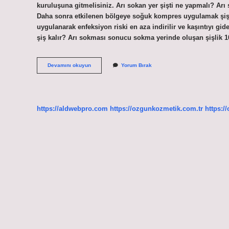
kuruluşuna gitmelisiniz. Arı sokan yer şişti ne yapmalı? Arı
Daha sonra etkilenen bölgeye soğuk kompres uygulamak şişliğ
uygulanarak enfeksiyon riski en aza indirilir ve kaşıntıyı gid
şiş kalır? Arı sokması sonucu sokma yerinde oluşan şişlik 1
Arı
Devamını okuyun
Yorum Bırak
Sokması
Şişlik
Yapar
Mı
https://aldwebpro.com
https://ozgunkozmetik.com.tr
https:/