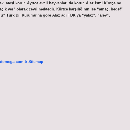
eki ateşi korur. Ayrıca evcil hayvanları da korur. Alaz ismi Kürtçe ne
ık yer” olarak çevrilmektedir. Kürtçe karşılığının ise “amaç, hedef”
mu? Türk Dil Kurumu’na göre Alaz adı TDK’ya “yalaz”, “alev”,
/otomega.com.tr
Sitemap