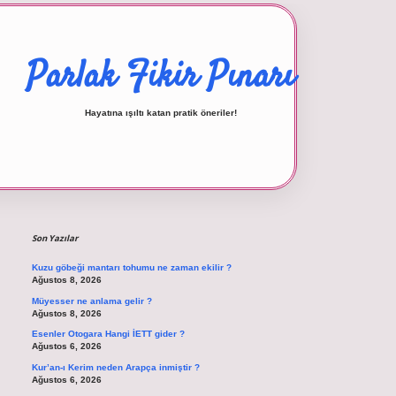
Parlak Fikir Pınarı
Hayatına ışıltı katan pratik öneriler!
Sidebar
betexper giriş
Son Yazılar
Kuzu göbeği mantarı tohumu ne zaman ekilir ?
Ağustos 8, 2026
Müyesser ne anlama gelir ?
Ağustos 8, 2026
Esenler Otogara Hangi İETT gider ?
Ağustos 6, 2026
Kur’an-ı Kerim neden Arapça inmiştir ?
Ağustos 6, 2026