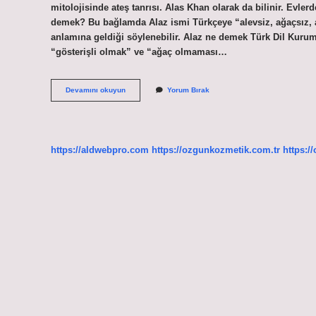
mitolojisinde ateş tanrısı. Alas Khan olarak da bilinir. Evlerd
demek? Bu bağlamda Alaz ismi Türkçeye “alevsiz, ağaçsız, aç
anlamına geldiği söylenebilir. Alaz ne demek Türk Dil Kuru
“gösterişli olmak” ve “ağaç olmaması…
Alaz
Devamını okuyun
Yorum Bırak
Kuranda
Geçiyor
Mu
https://aldwebpro.com
https://ozgunkozmetik.com.tr
https:/