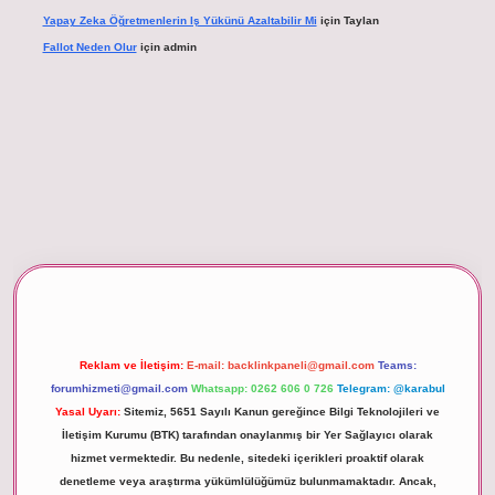
Yapay Zeka Öğretmenlerin Iş Yükünü Azaltabilir Mi
için
Taylan
Fallot Neden Olur
için
admin
xper giriş
Reklam ve İletişim:
E-mail:
backlinkpaneli@gmail.com
Teams:
forumhizmeti@gmail.com
Whatsapp: 0262 606 0 726
Telegram: @karabul
Yasal Uyarı:
Sitemiz, 5651 Sayılı Kanun gereğince Bilgi Teknolojileri ve
İletişim Kurumu (BTK) tarafından onaylanmış bir Yer Sağlayıcı olarak
hizmet vermektedir. Bu nedenle, sitedeki içerikleri proaktif olarak
denetleme veya araştırma yükümlülüğümüz bulunmamaktadır. Ancak,