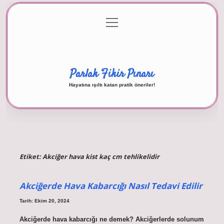
menüyü
Anasayfa
Gizlilik Politikası
Yasal Uyarı
aç
Hakkımızda
Parlak Fikir Pınarı
Hayatına ışıltı katan pratik öneriler!
Etiket:
Akciğer hava kist kaç cm tehlikelidir
Akciğerde Hava Kabarcığı Nasıl Tedavi Edilir
Tarih: Ekim 20, 2024
Akciğerde hava kabarcığı ne demek? Akciğerlerde solunum