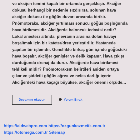
ve oksijen temini kapalı bir ortamda gerçekleşir. Akciğer
dokusu herhangi bir nedenle sızdırırsa, solunan hava
akciğer dokusu ile göğüs duvarı arasında birikir.
Pnömotoraks, akciğer yırtılması sonucu göğüs boşluğunda
hava birikmesidir. Akciğerde baloncuk tedavisi nedir?
Lokal anestezi altında, plevranın arasına dolan havayı
boşaltmak için bir kateter/dren yerleştirilir. Hastanede
yapılan bir işlemdir. Genellikle birkaç gün içinde göğüsteki
hava boşalır, akciğer genişler ve delik kapanır. Hava çıkışı
durduğunda drenaj da durur. Akciğerde hava birikmesi
tehlikeli midir? Pnömotoraksın belirtileri aniden ortaya
çıkar ve şiddetli göğüs ağrısı ve nefes darlığı içerir.
Akciğerdeki hava kaçağı büyükse, akciğer önemli ölçüde…
Akciğerde
Devamını okuyun
Yorum Bırak
Hava
Kabarcığı
Nasıl
Tedavi
Edilir
https://aldwebpro.com
https://ozgunkozmetik.com.tr
https://otomega.com.tr
Sitemap