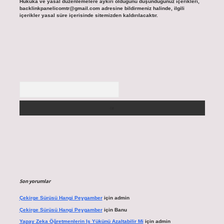
Hukuka ve yasal düzenlemelere aykırı olduğunu düşündüğünüz içerikleri,
backlinkpanelicomtr@gmail.com
adresine bildirmeniz halinde, ilgili
içerikler yasal süre içerisinde sitemizden kaldırılacaktır.
Arama
Son yorumlar
Çekirge Sürüsü Hangi Peygamber
için
admin
Çekirge Sürüsü Hangi Peygamber
için
Banu
Yapay Zeka Öğretmenlerin Iş Yükünü Azaltabilir Mi
için
admin