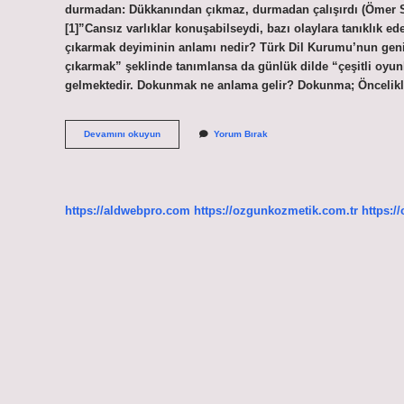
durmadan: Dükkanından çıkmaz, durmadan çalışırdı (Ömer Se
[1]”Cansız varlıklar konuşabilseydi, bazı olaylara tanıklık ede
çıkarmak deyiminin anlamı nedir? Türk Dil Kurumu’nun geni
çıkarmak” şeklinde tanımlansa da günlük dilde “çeşitli oyunl
gelmektedir. Dokunmak ne anlama gelir? Dokunma; Öncelikl
Damarına
Devamını okuyun
Yorum Bırak
Dokunmak
Deyiminin
Anlamı
Nedir
https://aldwebpro.com
https://ozgunkozmetik.com.tr
https:/