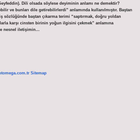
yfeddin). Dili olsada söylese deyiminin anlamı ne demektir?
bilir ve bunları dile getirebilirlerdi” anlamında kullanılmıştır. Baştan
ş sözlüğünde baştan çıkarma terimi “saptırmak, doğru yoldan
arla karşı cinsten birinin yoğun ilgisini çekmek” anlamına
e nesnel iletişimin…
/otomega.com.tr
Sitemap