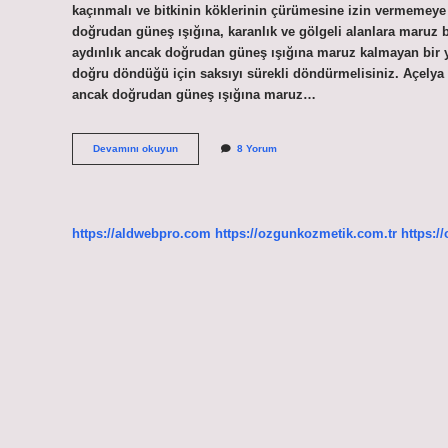
kaçınmalı ve bitkinin köklerinin çürümesine izin vermemeye d
doğrudan güneş ışığına, karanlık ve gölgeli alanlara maruz b
aydınlık ancak doğrudan güneş ışığına maruz kalmayan bir ye
doğru döndüğü için saksıyı sürekli döndürmelisiniz. Açelya 
ancak doğrudan güneş ışığına maruz…
Açelya
Devamını okuyun
8 Yorum
Çiçeği
Nasıl
Canlandırılır
https://aldwebpro.com
https://ozgunkozmetik.com.tr
https:/