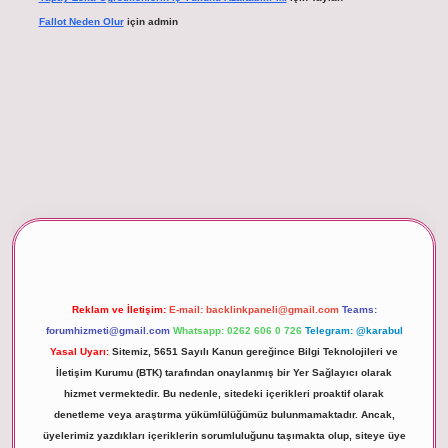
Fallot Neden Olur
için
admin
xper giriş
Reklam ve İletişim:
E-mail:
backlinkpaneli@gmail.com
Teams:
forumhizmeti@gmail.com
Whatsapp: 0262 606 0 726
Telegram: @karabul
Yasal Uyarı:
Sitemiz, 5651 Sayılı Kanun gereğince Bilgi Teknolojileri ve
İletişim Kurumu (BTK) tarafından onaylanmış bir Yer Sağlayıcı olarak
hizmet vermektedir. Bu nedenle, sitedeki içerikleri proaktif olarak
denetleme veya araştırma yükümlülüğümüz bulunmamaktadır. Ancak,
üyelerimiz yazdıkları içeriklerin sorumluluğunu taşımakta olup, siteye üye