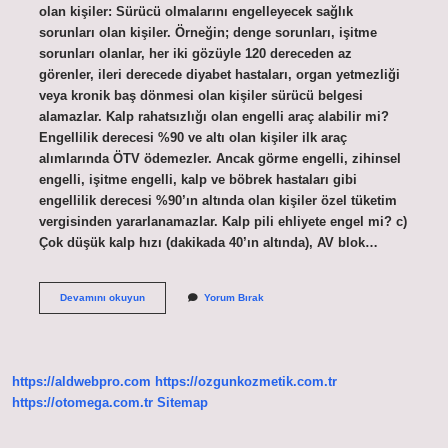
olan kişiler: Sürücü olmalarını engelleyecek sağlık
sorunları olan kişiler. Örneğin; denge sorunları, işitme
sorunları olanlar, her iki gözüyle 120 dereceden az
görenler, ileri derecede diyabet hastaları, organ yetmezliği
veya kronik baş dönmesi olan kişiler sürücü belgesi
alamazlar. Kalp rahatsızlığı olan engelli araç alabilir mi?
Engellilik derecesi %90 ve altı olan kişiler ilk araç
alımlarında ÖTV ödemezler. Ancak görme engelli, zihinsel
engelli, işitme engelli, kalp ve böbrek hastaları gibi
engellilik derecesi %90’ın altında olan kişiler özel tüketim
vergisinden yararlanamazlar. Kalp pili ehliyete engel mi? c)
Çok düşük kalp hızı (dakikada 40’ın altında), AV blok…
Kalp
Devamını okuyun
Yorum Bırak
Rahatsızlığı
Olan
Ehliyet
Alabilir
Mi
https://aldwebpro.com
https://ozgunkozmetik.com.tr
https://otomega.com.tr
Sitemap