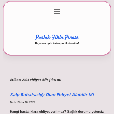
menüyü
Anasayfa
Gizlilik Politikası
Yasal Uyarı
aç
Hakkımızda
Parlak Fikir Pınarı
Hayatına ışıltı katan pratik öneriler!
Etiket:
2024 ehliyet Affı Çıktı mı
Kalp Rahatsızlığı Olan Ehliyet Alabilir Mi
Tarih: Ekim 20, 2024
Hangi hastalıklara ehliyet verilmez? Sağlık durumu yetersiz