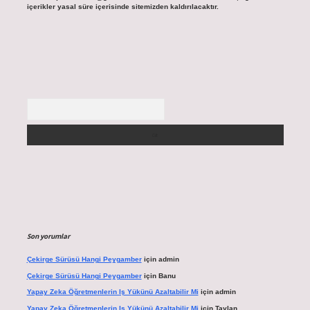
içerikler yasal süre içerisinde sitemizden kaldırılacaktır.
Arama
Son yorumlar
Çekirge Sürüsü Hangi Peygamber
için
admin
Çekirge Sürüsü Hangi Peygamber
için
Banu
Yapay Zeka Öğretmenlerin Iş Yükünü Azaltabilir Mi
için
admin
Yapay Zeka Öğretmenlerin Iş Yükünü Azaltabilir Mi
için
Taylan