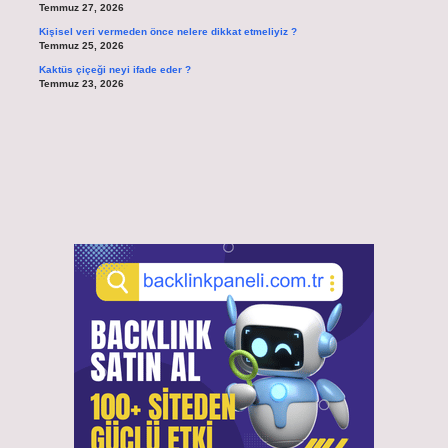
Temmuz 27, 2026
Kişisel veri vermeden önce nelere dikkat etmeliyiz ?
Temmuz 25, 2026
Kaktüs çiçeği neyi ifade eder ?
Temmuz 23, 2026