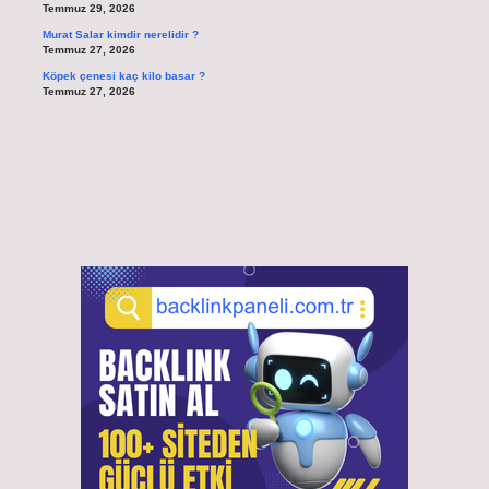
Temmuz 29, 2026
Murat Salar kimdir nerelidir ?
Temmuz 27, 2026
Köpek çenesi kaç kilo basar ?
Temmuz 27, 2026