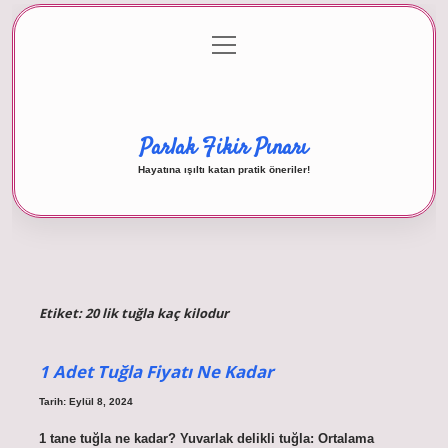
menüyü
Anasayfa
Gizlilik Politikası
Yasal Uyarı
aç
Hakkımızda
Parlak Fikir Pınarı
Hayatına ışıltı katan pratik öneriler!
Etiket:
20 lik tuğla kaç kilodur
1 Adet Tuğla Fiyatı Ne Kadar
Tarih: Eylül 8, 2024
1 tane tuğla ne kadar? Yuvarlak delikli tuğla: Ortalama