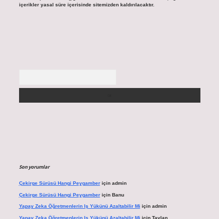
içerikler yasal süre içerisinde sitemizden kaldırılacaktır.
Arama
Son yorumlar
Çekirge Sürüsü Hangi Peygamber
için
admin
Çekirge Sürüsü Hangi Peygamber
için
Banu
Yapay Zeka Öğretmenlerin Iş Yükünü Azaltabilir Mi
için
admin
Yapay Zeka Öğretmenlerin Iş Yükünü Azaltabilir Mi
için
Taylan