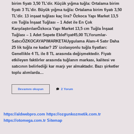
birim fiyatı 3,50 TL’dir. Küçük yığma tuğla: Ortalama birim
fiyatı 3 TL’dir. Büyük yığma tuğla: Ortalama birim fiyatı 3,50
TL’dir. 13 inşaat tuğlası kaç lira? Özkoca Yapı Market 13,5
cm Tuğla İnşaat Tuğlası – 1 Adet ile En Çok
KarşılaştırılanÖzkoca Yapı Market 13,5 cm Tuğla İnşaat
Tuğlası – 1 Adet Sepete EkleFiyat45,00 TLYorumlar-
SatıcıÖZKOCAYAPIMARKETAUygulama Alanı-4 Satır Daha
25 lik tuğla ne kadar? 25′ izolasyonlu tuğla fiyatları:
Genellikle 4 TL ile 8 TL arasında değişmektedir. Fiyatı
etkileyen faktörler arasında tuğlanın markası, kalitesi ve
satıcının belirlediği kar marjı yer almaktadır. Bazı şirketler
toplu alımlarda…
1
Devamını okuyun
2 Yorum
Adet
Tuğla
Fiyatı
Ne
Kadar
https://aldwebpro.com
https://ozgunkozmetik.com.tr
https://otomega.com.tr
Sitemap