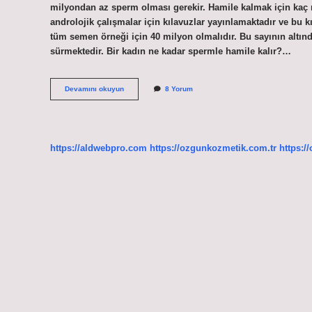
milyondan az sperm olması gerekir. Hamile kalmak için kaç
androlojik çalışmalar için kılavuzlar yayınlamaktadır ve bu kı
tüm semen örneği için 40 milyon olmalıdır. Bu sayının altın
sürmektedir. Bir kadın ne kadar spermle hamile kalır?…
2
Devamını okuyun
8 Yorum
Milyon
Sperm
Ile
Hamile
Kalınır
https://aldwebpro.com
https://ozgunkozmetik.com.tr
https:/
Mı