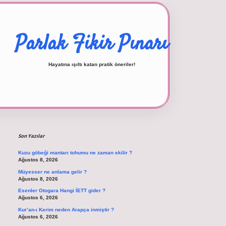
Parlak Fikir Pınarı
Hayatına ışıltı katan pratik öneriler!
Sidebar
betexper giriş
Son Yazılar
Kuzu göbeği mantarı tohumu ne zaman ekilir ?
Ağustos 8, 2026
Müyesser ne anlama gelir ?
Ağustos 8, 2026
Esenler Otogara Hangi İETT gider ?
Ağustos 6, 2026
Kur’an-ı Kerim neden Arapça inmiştir ?
Ağustos 6, 2026