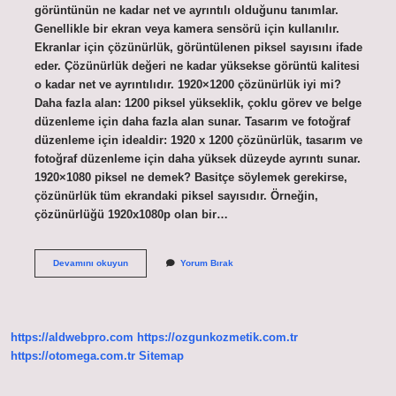
görüntünün ne kadar net ve ayrıntılı olduğunu tanımlar.
Genellikle bir ekran veya kamera sensörü için kullanılır.
Ekranlar için çözünürlük, görüntülenen piksel sayısını ifade
eder. Çözünürlük değeri ne kadar yüksekse görüntü kalitesi
o kadar net ve ayrıntılıdır. 1920×1200 çözünürlük iyi mi?
Daha fazla alan: 1200 piksel yükseklik, çoklu görev ve belge
düzenleme için daha fazla alan sunar. Tasarım ve fotoğraf
düzenleme için idealdir: 1920 x 1200 çözünürlük, tasarım ve
fotoğraf düzenleme için daha yüksek düzeyde ayrıntı sunar.
1920×1080 piksel ne demek? Basitçe söylemek gerekirse,
çözünürlük tüm ekrandaki piksel sayısıdır. Örneğin,
çözünürlüğü 1920x1080p olan bir…
Çözünürlük
Devamını okuyun
Yorum Bırak
Değeri
Neyi
Temsil
Eder
https://aldwebpro.com
https://ozgunkozmetik.com.tr
https://otomega.com.tr
Sitemap