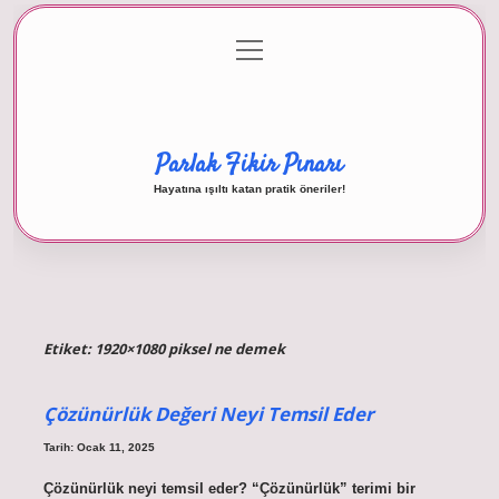
menüyü
Anasayfa
Gizlilik Politikası
Yasal Uyarı
aç
Hakkımızda
Parlak Fikir Pınarı
Hayatına ışıltı katan pratik öneriler!
Etiket:
1920×1080 piksel ne demek
Çözünürlük Değeri Neyi Temsil Eder
Tarih: Ocak 11, 2025
Çözünürlük neyi temsil eder? “Çözünürlük” terimi bir