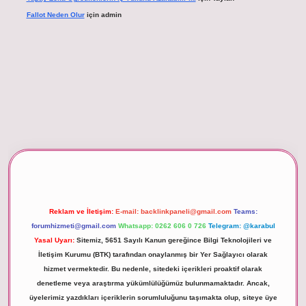
Fallot Neden Olur
için
admin
xper giriş
Reklam ve İletişim:
E-mail:
backlinkpaneli@gmail.com
Teams:
forumhizmeti@gmail.com
Whatsapp: 0262 606 0 726
Telegram: @karabul
Yasal Uyarı:
Sitemiz, 5651 Sayılı Kanun gereğince Bilgi Teknolojileri ve
İletişim Kurumu (BTK) tarafından onaylanmış bir Yer Sağlayıcı olarak
hizmet vermektedir. Bu nedenle, sitedeki içerikleri proaktif olarak
denetleme veya araştırma yükümlülüğümüz bulunmamaktadır. Ancak,
üyelerimiz yazdıkları içeriklerin sorumluluğunu taşımakta olup, siteye üye