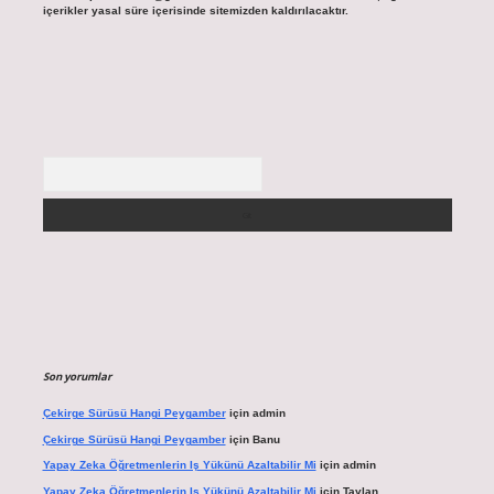
içerikler yasal süre içerisinde sitemizden kaldırılacaktır.
Arama
Son yorumlar
Çekirge Sürüsü Hangi Peygamber
için
admin
Çekirge Sürüsü Hangi Peygamber
için
Banu
Yapay Zeka Öğretmenlerin Iş Yükünü Azaltabilir Mi
için
admin
Yapay Zeka Öğretmenlerin Iş Yükünü Azaltabilir Mi
için
Taylan