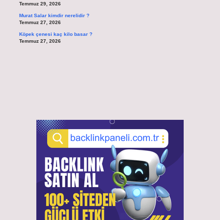
Temmuz 29, 2026
Murat Salar kimdir nerelidir ?
Temmuz 27, 2026
Köpek çenesi kaç kilo basar ?
Temmuz 27, 2026