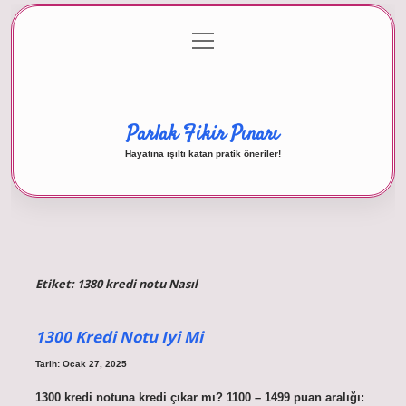
menüyü
Anasayfa
Gizlilik Politikası
Yasal Uyarı
aç
Hakkımızda
Parlak Fikir Pınarı
Hayatına ışıltı katan pratik öneriler!
Etiket:
1380 kredi notu Nasıl
1300 Kredi Notu Iyi Mi
Tarih: Ocak 27, 2025
1300 kredi notuna kredi çıkar mı? 1100 – 1499 puan aralığı: