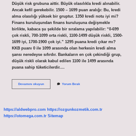
Düşük risk grubuna aittir. Büyük olasılıkla kredi alınabilir.
Ancak kefil gerekebilir. 1500 – 1699 puan aralığı: Bu, kredi
alma olasılığı yüksek bir gruptur. 1350 kredi notu iyi mi?
Finans kuruluşundan finans kuruluşuna değişmekle
birlikte, kabaca şu şekilde bir sıralama yapılabilir: “0-699
çok riskli, 700-1099 orta riskli, 1100-1499 düşük riskli, 1500-
1699 iyi, 1700-1900 çok iyi.” 1295 puana kredi çıkar mı?
KKB puanı 0 ile 1099 arasında olan herkesin kredi alma
şansı neredeyse sıfırdır. Bankaların en çok çekindiği grup,
düşük riskli olarak kabul edilen 1100 ile 1499 arasında
puana sahip tüketicilerdir.…
1300
Devamını okuyun
Yorum Bırak
Kredi
Notu
Iyi
Mi
https://aldwebpro.com
https://ozgunkozmetik.com.tr
https://otomega.com.tr
Sitemap