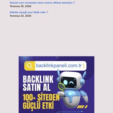
Kişisel veri vermeden önce nelere dikkat etmeliyiz ?
Temmuz 25, 2026
Kaktüs çiçeği neyi ifade eder ?
Temmuz 23, 2026