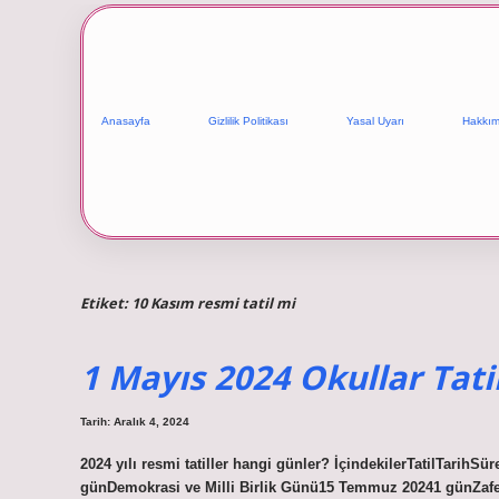
Anasayfa
Gizlilik Politikası
Yasal Uyarı
Hakkım
Etiket:
10 Kasım resmi tatil mi
1 Mayıs 2024 Okullar Tati
Tarih: Aralık 4, 2024
2024 yılı resmi tatiller hangi günler? İçindekilerTatilTarihS
günDemokrasi ve Milli Birlik Günü15 Temmuz 20241 günZaf