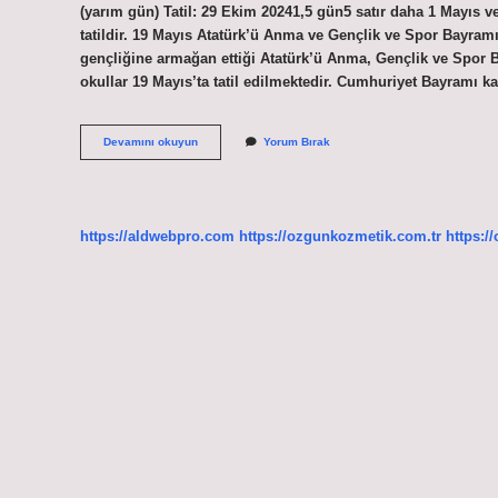
(yarım gün) Tatil: 29 Ekim 20241,5 gün5 satır daha 1 Mayıs
tatildir. 19 Mayıs Atatürk’ü Anma ve Gençlik ve Spor Bayramı:
gençliğine armağan ettiği Atatürk’ü Anma, Gençlik ve Spor B
okullar 19 Mayıs’ta tatil edilmektedir. Cumhuriyet Bayramı 
1
Devamını okuyun
Yorum Bırak
Mayıs
2024
Okullar
Tatil
Mi
https://aldwebpro.com
https://ozgunkozmetik.com.tr
https:/