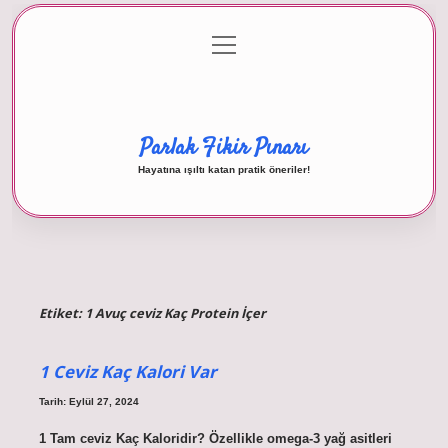
menüyü
Anasayfa
Gizlilik Politikası
Yasal Uyarı
aç
Hakkımızda
Parlak Fikir Pınarı
Hayatına ışıltı katan pratik öneriler!
Etiket:
1 Avuç ceviz Kaç Protein İçer
1 Ceviz Kaç Kalori Var
Tarih: Eylül 27, 2024
1 Tam ceviz Kaç Kaloridir? Özellikle omega-3 yağ asitleri