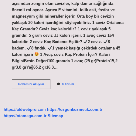
açısından zengin olan cevizler, kalp damar sağlığında
önemli rol oynar. Ayrıca E vitamini, folik asit, fosfor ve
magnezyum gibi mineraller içerir. Orta boy bir cevizin
yaklaşık 30 kalori içerdiğini söyleyebiliriz. 1 ceviz Ortalama
Kaç Gramdır? Ceviz kaç kaloridir? 1 ceviz yaklaşık 5
gramdır. 5 gram ceviz 33 kalori içerir. 1 avuç ceviz 164
kaloridir. 2 ceviz Kaç Bademe Eşittir?
2 ceviz.
8
badem.
8 fındık.
1 yemek kaşığı çekirdek ortalama 45
kalori içerir
1 Avuç ceviz Kaç Protein İçer? Kalori
BilgisiBesin Değeri100 gramda 1 avuç (25 gr)Protein15,2
gr3,8 grYağ65,2 gr16,3…
1
Devamını okuyun
8 Yorum
Ceviz
Kaç
Kalori
Var
https://aldwebpro.com
https://ozgunkozmetik.com.tr
https://otomega.com.tr
Sitemap