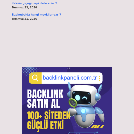
Kaktüs çiçeği neyi ifade eder ?
Temmuz 23, 2026
Basketbolda hangi mevkiler var ?
Temmuz 21, 2026